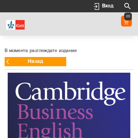
Вход
(0)
В момента разглеждате издание
Назад