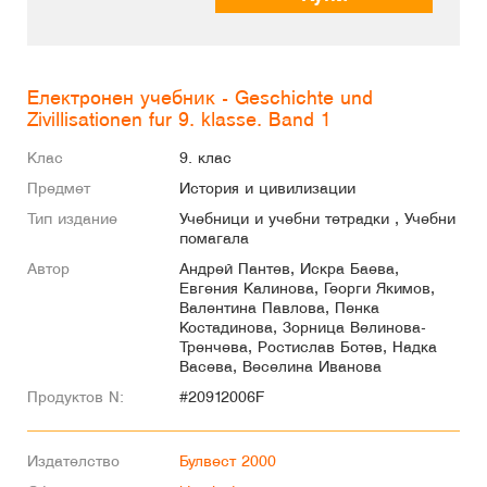
Електронен учебник - Geschichte und
Zivillisationen fur 9. klasse. Band 1
Клас
9. клас
Предмет
История и цивилизации
Тип издание
Учебници и учебни тетрадки , Учебни
помагала
Автор
Андрей Пантев, Искра Баева,
Евгения Калинова, Георги Якимов,
Валентина Павлова, Пенка
Костадинова, Зорница Велинова-
Тренчева, Ростислав Ботев, Надка
Васева, Веселина Иванова
Продуктов N:
#20912006F
Издателство
Булвест 2000