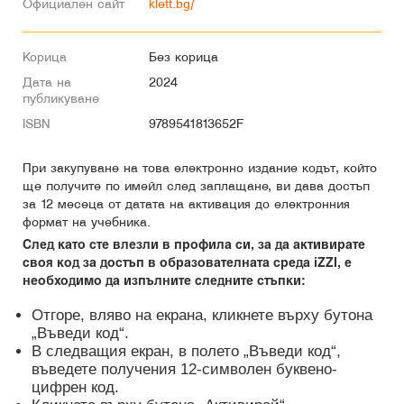
Официален сайт
klett.bg/
Корица
Без корица
Дата на
2024
публикуване
ISBN
9789541813652F
При закупуване на това електронно издание кодът, който
ще получите по имейл след заплащане, ви дава достъп
за 12 месеца от датата на активация до електронния
формат на учебника.
След като сте влезли в профила си, за да активирате
своя код за достъп в образователната среда iZZI, е
необходимо да изпълните следните стъпки:
Отгоре, вляво на екрана, кликнете върху бутона
„Въведи код“.
В следващия екран, в полето „Въведи код“,
въведете получения 12-символен буквено-
цифрен код.