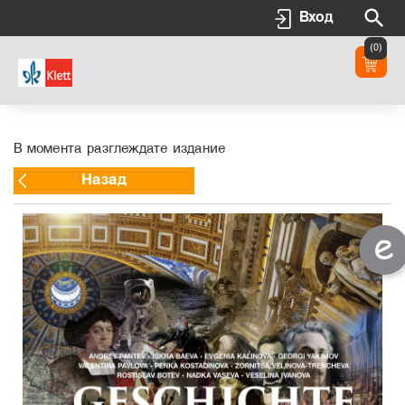
Вход
(0)
В момента разглеждате издание
Назад