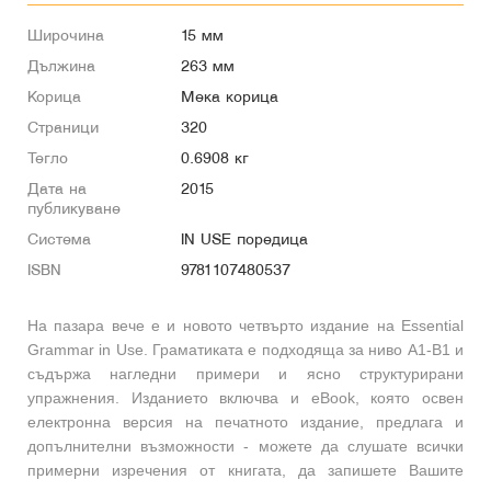
Широчина
15 мм
Дължина
263 мм
Корица
Мека корица
Страници
320
Тегло
0.6908 кг
Дата на
2015
публикуване
Система
IN USE поредица
ISBN
9781107480537
На пазара вече е и новото четвърто издание на Essential
Grammar in Use. Граматиката е подходяща за ниво A1-В1 и
съдържа нагледни примери и ясно структурирани
упражнения. Изданието включва и eBook, която освен
електронна версия на печатното издание, предлага и
допълнителни възможности - можете да слушате всички
примерни изречения от книгата, да запишете Вашите