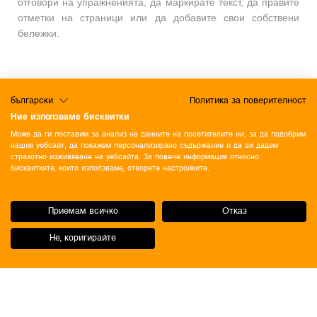
отговори на упражненията, да маркирате текст, да правите
отметки на страници или да добавите свои собствени
бележки.
български
Политика за поверителност
Ние използваме бисквитки
Може да ги поставим за анализ на данните на посетителите ни, за да подобрим
нашия уебсайт, да покажем персонализирано съдържание и да ви дадем
страхотно изживяване на уебсайта. За повече информация относно
бисквитките, които използваме, отворете настройките.
Приемам всичко
Отказ
Не, коригирайте
ОБЩИ УСЛОВИЯ
Политика за поверителност