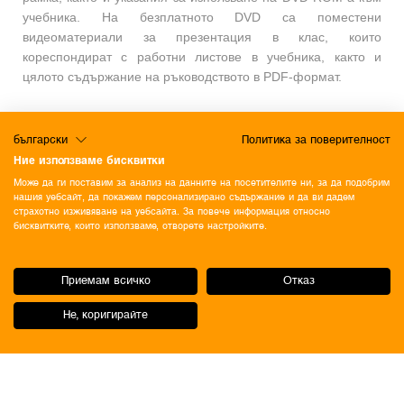
учебника. На безплатното DVD са поместени
видеоматериали за презентация в клас, които
кореспондират с работни листове в учебника, както и
цялото съдържание на ръководството в PDF-формат.
български
Политика за поверителност
Ние използваме бисквитки
Може да ги поставим за анализ на данните на посетителите ни, за да подобрим
нашия уебсайт, да покажем персонализирано съдържание и да ви дадем
страхотно изживяване на уебсайта. За повече информация относно
бисквитките, които използваме, отворете настройките.
Приемам всичко
Отказ
Не, коригирайте
ОБЩИ УСЛОВИЯ
Политика за поверителност