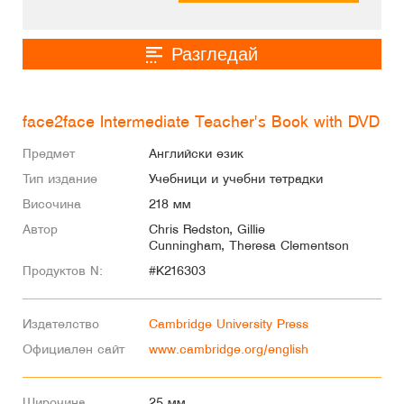
Разгледай
face2face Intermediate Teacher's Book with DVD
Предмет
Английски език
Тип издание
Учебници и учебни тетрадки
Височина
218 мм
Автор
Chris Redston, Gillie
Cunningham, Theresa Clementson
Продуктов N:
#K216303
Издателство
Cambridge University Press
Официален сайт
www.cambridge.org/english
Широчина
25 мм