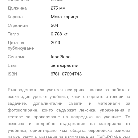
Дължина
275 мм
Корица
Мека корица
Страници
264
Тегло
0.708 кг
Дата на
2013
публикуване
Система
face2face
Етап
за възрастни
ISBN
9781107694743
Ръководството за учителя осигурява насоки за работа с
всеки един урок от учебника, ключ с верните отговори на
задачите, допълнителни съвети и материали за
фотокопиране, които съдържат лексика, упражнения и
тестове за проверяване на напредъка на учащите. То
включва и подробно съдържание на материала от
учебника, ориентирано към общата европейска езикова
рамка, както и указания за използване на DVD-ROM-а към