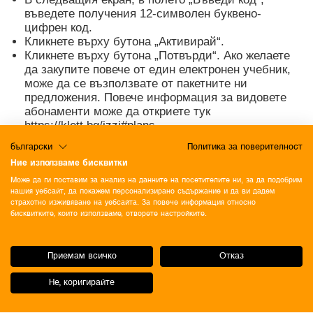
въведете получения 12-символен буквено-
цифрен код.
Кликнете върху бутона „Активирай“.
Кликнете върху бутона „Потвърди“. Ако желаете
да закупите повече от един електронен учебник,
може да се възползвате от пакетните ни
предложения. Повече информация за видовете
абонаменти може да откриете тук
https://klett.bg/izzi#plans.
български
Политика за поверителност
Ние използваме бисквитки
Може да ги поставим за анализ на данните на посетителите ни, за да подобрим
нашия уебсайт, да покажем персонализирано съдържание и да ви дадем
страхотно изживяване на уебсайта. За повече информация относно
бисквитките, които използваме, отворете настройките.
Приемам всичко
Отказ
Не, коригирайте
ОБЩИ УСЛОВИЯ