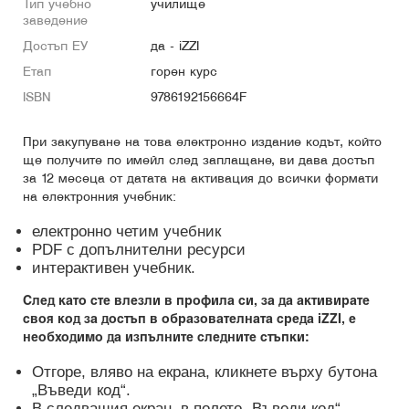
Тип учебно
училище
заведение
Достъп ЕУ
да - iZZI
Етап
горен курс
ISBN
9786192156664F
При закупуване на това електронно издание кодът, който
ще получите по имейл след заплащане, ви дава достъп
за 12 месеца от датата на активация до всички формати
на електронния учебник:
електронно четим учебник
PDF с допълнителни ресурси
интерактивен учебник.
След като сте влезли в профила си, за да активирате
своя код за достъп в образователната среда iZZI, е
необходимо да изпълните следните стъпки:
Отгоре, вляво на екрана, кликнете върху бутона
„Въведи код“.
В следващия екран, в полето „Въведи код“,