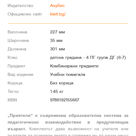
Издателство
Анубис
Официален сайт
klett.bg/
Височина
227 мм
Широчина
35 мм
Дължина
301 мм
Клас
детска градина - 4 ПГ група ДГ (6-7)
Предмет
Комбинирани предмети
Вид издание
Учебни помагала
Корица
Без корица
Тегло
1.45 кг
ISBN
9786192155667
„Приятели“ е съвременна образователна система за
педагогическо взаимодействие в предучилищна
възраст.
Комплектът дава възможност на учителя или
родителя да подкрепи детето в стремежа му да научи нещо