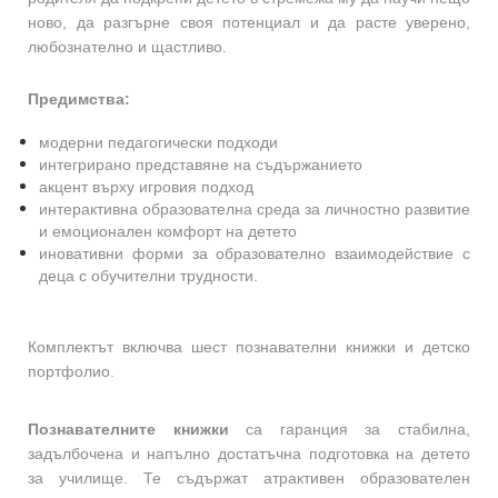
ново, да разгърне своя потенциал и да расте уверено,
любознателно и щастливо.
Предимства:
модерни педагогически подходи
интегрирано представяне на съдържанието
акцент върху игровия подход
интерактивна образователна среда за личностно развитие
и емоционален комфорт на детето
иновативни форми за образователно взаимодействие с
деца с обучителни трудности.
Комплектът включва шест познавателни книжки и детско
портфолио.
Познавателните книжки
са гаранция за стабилна,
задълбочена и напълно достатъчна подготовка на детето
за училище. Те съдържат атрактивен образователен