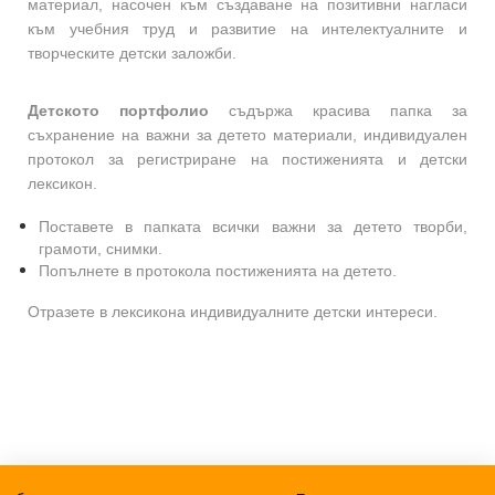
материал, насочен към създаване на позитивни нагласи
към учебния труд и развитие на интелектуалните и
творческите детски заложби.
Детското портфолио
съдържа красива папка за
съхранение на важни за детето материали, индивидуален
протокол за регистриране на постиженията и детски
лексикон.
Поставете в папката всички важни за детето творби,
грамоти, снимки.
Попълнете в протокола постиженията на детето.
Отразете в лексикона индивидуалните детски интереси.