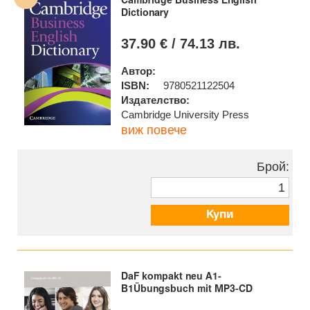
Cambridge Business English
Dictionary
37.90 € / 74.13 лв.
Автор:
ISBN:
9780521122504
Издателство:
Cambridge University Press
виж повече
Брой:
Купи
DaF kompakt neu A1-
B1Übungsbuch mit MP3-CD