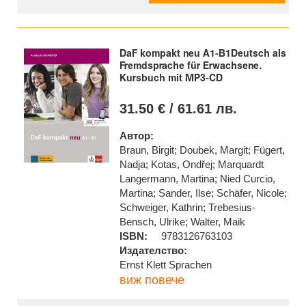
DaF kompakt neu A1-B1Deutsch als
Fremdsprache für Erwachsene.
Kursbuch mit MP3-CD
31.50 € / 61.61 лв.
Автор:
Braun, Birgit; Doubek, Margit; Fügert,
Nadja; Kotas, Ondřej; Marquardt
Langermann, Martina; Nied Curcio,
Martina; Sander, Ilse; Schäfer, Nicole;
Schweiger, Kathrin; Trebesius-
Bensch, Ulrike; Walter, Maik
ISBN:
9783126763103
Издателство:
Ernst Klett Sprachen
виж повече