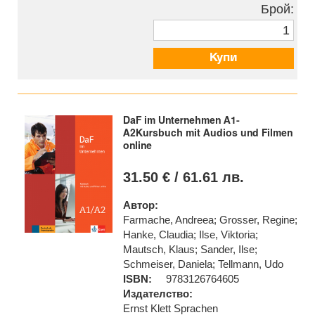
Брой:
Купи
DaF im Unternehmen A1-
A2Kursbuch mit Audios und Filmen
online
31.50 € / 61.61 лв.
Автор:
Farmache, Andreea; Grosser, Regine;
Hanke, Claudia; Ilse, Viktoria;
Mautsch, Klaus; Sander, Ilse;
Schmeiser, Daniela; Tellmann, Udo
ISBN:
9783126764605
Издателство:
Ernst Klett Sprachen