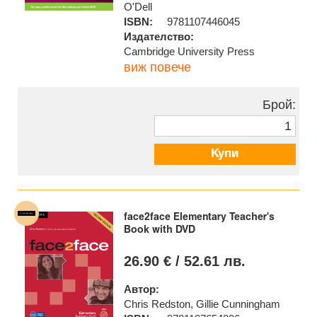
O'Dell
ISBN:
9781107446045
Издателство:
Cambridge University Press
виж повече
Брой:
Купи
face2face Elementary Teacher's
Book with DVD
26.90 € / 52.61 лв.
Автор:
Chris Redston, Gillie Cunningham