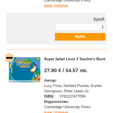
Cambridge University Press
виж повече
Брой:
Купи
Super Safari Level 3 Teacher's Book
27.90 € / 54.57 лв.
Автор:
Lucy Frino, Herbert Puchta, Gunter
Gerngross, Peter Lewis-Jo
ISBN:
9781107477094
Издателство:
Cambridge University Press
виж повече