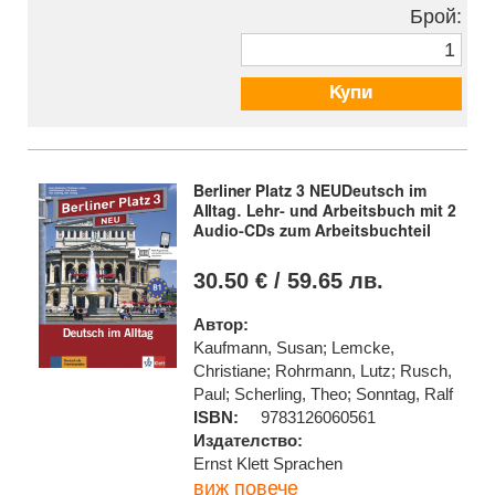
Брой:
Купи
Berliner Platz 3 NEUDeutsch im
Alltag. Lehr- und Arbeitsbuch mit 2
Audio-CDs zum Arbeitsbuchteil
30.50 € / 59.65 лв.
Автор:
Kaufmann, Susan; Lemcke,
Christiane; Rohrmann, Lutz; Rusch,
Paul; Scherling, Theo; Sonntag, Ralf
ISBN:
9783126060561
Издателство:
Ernst Klett Sprachen
виж повече