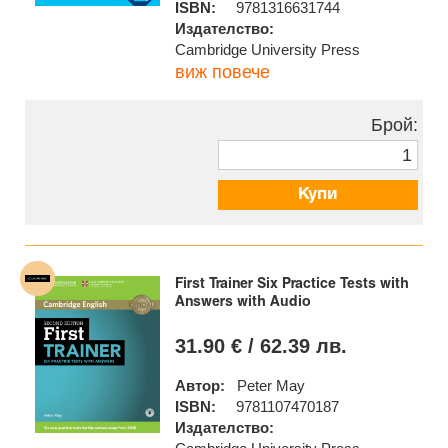
ISBN:
9781316631744
Издателство:
Cambridge University Press
виж повече
Брой:
Купи
First Trainer Six Practice Tests with
Answers with Audio
31.90 € / 62.39 лв.
Автор:
Peter May
ISBN:
9781107470187
Издателство: