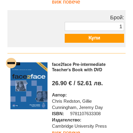
виж повече
Брой:
Купи
face2face Pre-intermediate
Teacher's Book with DVD
26.90 € / 52.61 лв.
Автор:
Chris Redston, Gillie
Cunningham, Jeremy Day
ISBN:
9781107633308
Издателство:
Cambridge University Press
виж повече