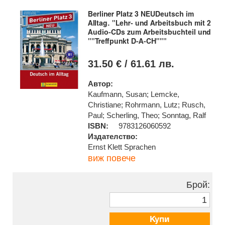
Berliner Platz 3 NEUDeutsch im
Alltag. "Lehr- und Arbeitsbuch mit 2
Audio-CDs zum Arbeitsbuchteil und
""Treffpunkt D-A-CH"""
31.50 € / 61.61 лв.
Автор:
Kaufmann, Susan; Lemcke,
Christiane; Rohrmann, Lutz; Rusch,
Paul; Scherling, Theo; Sonntag, Ralf
ISBN:
9783126060592
Издателство:
Ernst Klett Sprachen
виж повече
Брой:
Купи