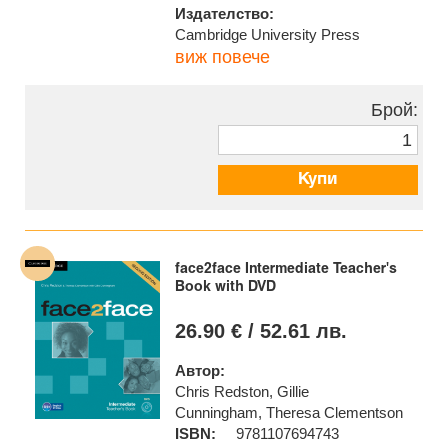
Издателство:
Cambridge University Press
виж повече
Брой:
Купи
face2face Intermediate Teacher's
Book with DVD
26.90 € / 52.61 лв.
Автор:
Chris Redston, Gillie
Cunningham, Theresa Clementson
ISBN:
9781107694743