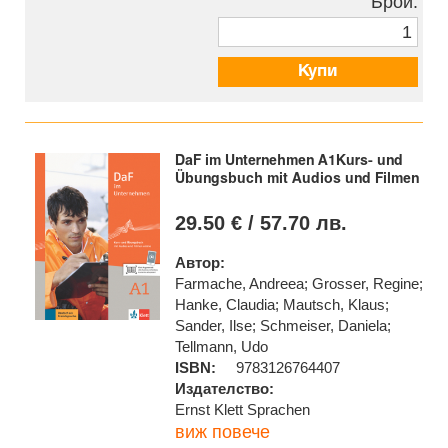
Брой:
Купи
DaF im Unternehmen A1Kurs- und
Übungsbuch mit Audios und Filmen
29.50 € / 57.70 лв.
Автор:
Farmache, Andreea; Grosser, Regine;
Hanke, Claudia; Mautsch, Klaus;
Sander, Ilse; Schmeiser, Daniela;
Tellmann, Udo
ISBN:
9783126764407
Издателство:
Ernst Klett Sprachen
виж повече