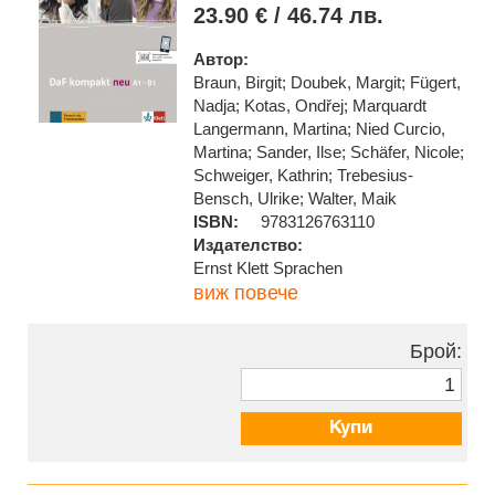
23.90 € / 46.74 лв.
Автор:
Braun, Birgit; Doubek, Margit; Fügert,
Nadja; Kotas, Ondřej; Marquardt
Langermann, Martina; Nied Curcio,
Martina; Sander, Ilse; Schäfer, Nicole;
Schweiger, Kathrin; Trebesius-
Bensch, Ulrike; Walter, Maik
ISBN:
9783126763110
Издателство:
Ernst Klett Sprachen
виж повече
Брой:
Купи