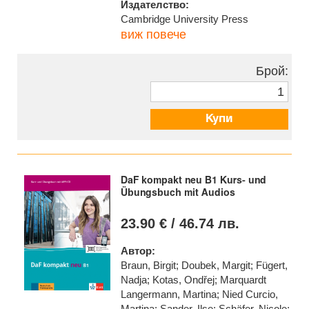
Издателство:
Cambridge University Press
виж повече
Брой:
Купи
DaF kompakt neu B1 Kurs- und
Übungsbuch mit Audios
23.90 € / 46.74 лв.
Автор:
Braun, Birgit; Doubek, Margit; Fügert,
Nadja; Kotas, Ondřej; Marquardt
Langermann, Martina; Nied Curcio,
Martina; Sander, Ilse; Schäfer, Nicole;