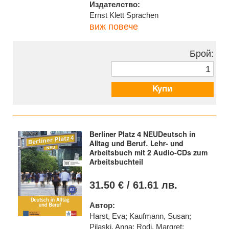
Издателство:
Ernst Klett Sprachen
виж повече
Брой:
Купи
Berliner Platz 4 NEUDeutsch in
Alltag und Beruf. Lehr- und
Arbeitsbuch mit 2 Audio-CDs zum
Arbeitsbuchteil
31.50 € / 61.61 лв.
Автор:
Harst, Eva; Kaufmann, Susan;
Pilaski, Anna; Rodi, Margret;