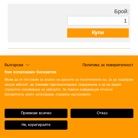
Брой:
Купи
български
Политика за поверителност
1
2
3
4
...
61
62
Ние използваме бисквитки
Може да ги поставим за анализ на данните на посетителите ни, за да подобрим
нашия уебсайт, да покажем персонализирано съдържание и да ви дадем
страхотно изживяване на уебсайта. За повече информация относно
бисквитките, които използваме, отворете настройките.
Приемам всичко
Отказ
Не, коригирайте
ОБЩИ УСЛОВИЯ