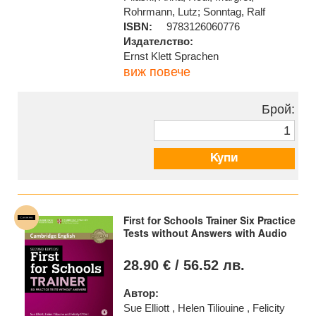
Rohrmann, Lutz; Sonntag, Ralf
ISBN:
9783126060776
Издателство:
Ernst Klett Sprachen
виж повече
Брой:
Купи
First for Schools Trainer Six Practice
Tests without Answers with Audio
28.90 € / 56.52 лв.
Автор:
Sue Elliott , Helen Tiliouine , Felicity