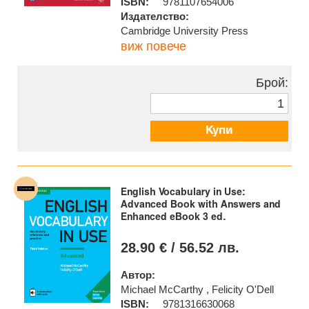
ISBN:
9781107654006
Издателство:
Cambridge University Press
виж повече
Брой:
Купи
English Vocabulary in Use:
Advanced Book with Answers and
Enhanced eBook 3 ed.
28.90 € / 56.52 лв.
Автор:
Michael McCarthy , Felicity O'Dell
ISBN:
9781316630068