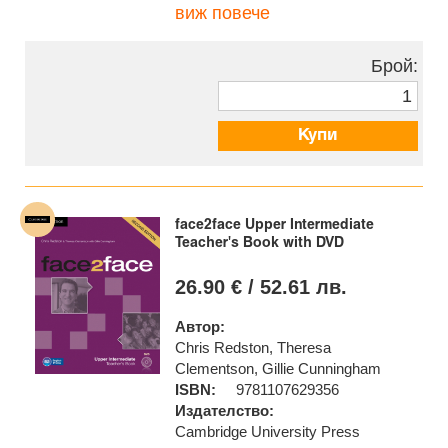
виж повече
Брой:
Купи
face2face Upper Intermediate
Teacher's Book with DVD
26.90 € / 52.61 лв.
Автор:
Chris Redston, Theresa
Clementson, Gillie Cunningham
ISBN:
9781107629356
Издателство:
Cambridge University Press