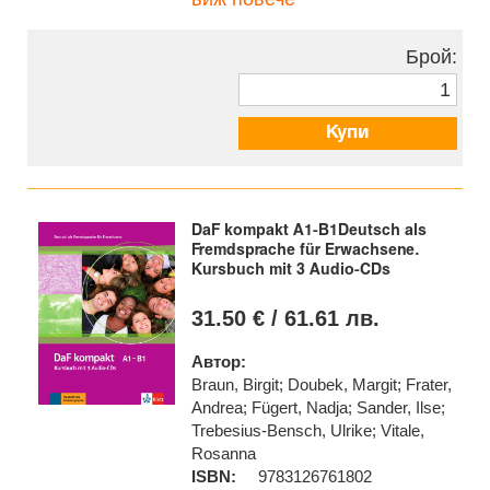
Брой:
Купи
DaF kompakt A1-B1Deutsch als
Fremdsprache für Erwachsene.
Kursbuch mit 3 Audio-CDs
31.50 € / 61.61 лв.
Автор:
Braun, Birgit; Doubek, Margit; Frater,
Andrea; Fügert, Nadja; Sander, Ilse;
Trebesius-Bensch, Ulrike; Vitale,
Rosanna
ISBN:
9783126761802