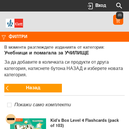
Вход
(0)
ФИЛТРИ
В момента разглеждате изданията от категория:
Учебници и помагала за УЧИЛИЩЕ
За да добавите в количката си продукти от друга
категория, натиснете бутона НАЗАД и изберете новата
категория.
Назад
Покажи само комплекти
Kid's Box Level 4 Flashcards (pack
of 103)