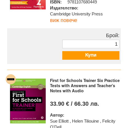
ISBN:
9781107680449
Издателство:
Cambridge University Press
виж повече
Брой:
Купи
First for Schools Trainer Six Practice
Tests with Answers and Teacher's
Notes with Audio
33.90 € / 66.30 лв.
Автор:
Sue Elliott , Helen Tiliouine , Felicity
O'Dell