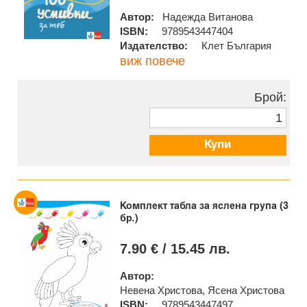
Автор:
Надежда Витанова
ISBN:
9789543447404
Издателство:
Клет България
виж повече
Брой:
Купи
Комплект табла за яслена група (3
бр.)
7.90 € / 15.45 лв.
Автор:
Невена Христова, Ясена Христова
ISBN:
9789543447497