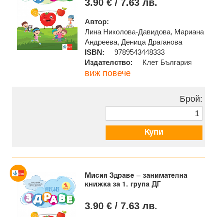
3.90 € / 7.63 лв.
Автор:
Лина Николова-Давидова, Мариана
Андреева, Деница Драганова
ISBN:
9789543448333
Издателство:
Клет България
виж повече
Брой:
Купи
Мисия Здраве – занимателна
книжка за 1. група ДГ
3.90 € / 7.63 лв.