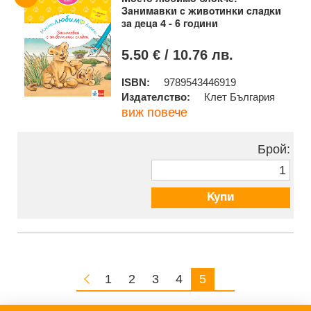
Занимавки с животинки сладки
за деца 4 - 6 години
5.50 € / 10.76 лв.
ISBN:
9789543446919
Издателство:
Клет България
виж повече
Брой:
Купи
1
2
3
4
5