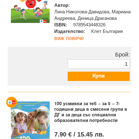
Автор:
Лина Николова-Давидова, Мариана
Андреева, Деница Драганова
ISBN:
9789543448326
Издателство:
Клет България
виж повече
Брой:
Купи
100 усмивки за теб – за 5 – 7-
годишни деца в смесени групи в
ДГ и за деца със специални
образователни потребности
7.90 € / 15.45 лв.