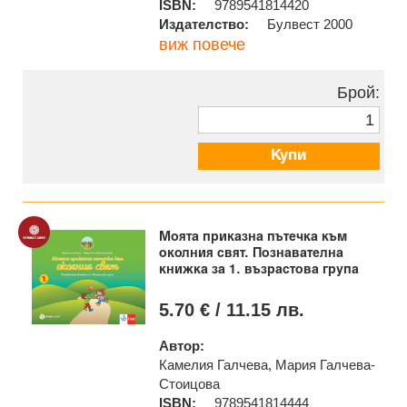
ISBN:
9789541814420
Издателство:
Булвест 2000
виж повече
Брой:
Купи
Моята приказна пътечка към
околния свят. Познавателна
книжка за 1. възрастова група
5.70 € / 11.15 лв.
Автор:
Камелия Галчева, Мария Галчева-
Стоицова
ISBN:
9789541814444