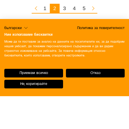
1
2
3
4
5
български
Политика за поверителност
Ние използваме бисквитки
Може да ги поставим за анализ на данните на посетителите ни, за да подобрим
нашия уебсайт, да покажем персонализирано съдържание и да ви дадем
страхотно изживяване на уебсайта. За повече информация относно
бисквитките, които използваме, отворете настройките.
Приемам всичко
Отказ
Не, коригирайте
ОБЩИ УСЛОВИЯ
Политика за поверителност
Политика за бисквитки