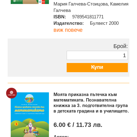
Мария Галчева-Стоицова, Камелия
Галчева
ISBN:
9789541811771
Издателство:
Булвест 2000
виж повече
Брой:
Купи
Моята приказна пътечка към
математиката. Познавателна
книжка за 3. подготвителна група
в детската градина и в училището.
6.00 € / 11.73 лв.
Автор: