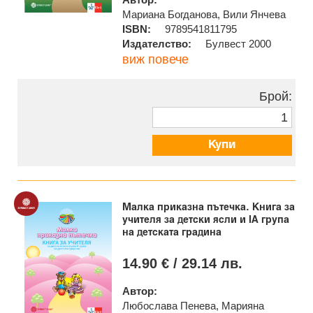
Мариана Богданова, Вили Янчева
ISBN:
9789541811795
Издателство:
Булвест 2000
виж повече
Брой:
Купи
Малка приказна пътечка. Книга за
учителя за детски ясли и IА група
на детската градина
14.90 € / 29.14 лв.
Автор:
Любослава Пенева, Марияна