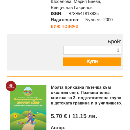
Шоселова, Мария Баева,
Венцислав Гаврилов
ISBN:
9789541813935
Издателство:
Булвест 2000
виж повече
Брой:
Купи
Моята приказна пътечка към
околния свят. Познавателна
книжка за 3. подготвителна група
в детската градина и в училището.
5.70 € / 11.15 лв.
Автор: