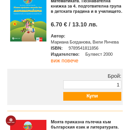
математиката. Познавателна
книжка за 4. подготвителна група
в детската градина и в училището.
6.70 € / 13.10 лв.
Автор:
Мариана Богданова, Вили Янчева
ISBN:
9789541811856
Издателство:
Булвест 2000
виж повече
Брой:
Купи
Моята приказна пътечка към
българския език и литературата.