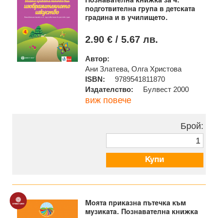
Познавателна книжка за 4.
подготвителна група в детската
градина и в училището.
2.90 € / 5.67 лв.
Автор:
Ани Златева, Олга Христова
ISBN:
9789541811870
Издателство:
Булвест 2000
виж повече
Брой:
Купи
Моята приказна пътечка към
музиката. Познавателна книжка