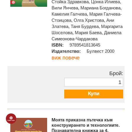
Стойка Здравкова, Цонка Илиева,
Вили Янчева, Мариана Богданова,
Камелия Галчева, Мария Галчева-
Стоицова, Олга Христова, Ани
Златева, Таня Бурдева, Маргарита
Шоселова, Мария Баева, Даниела
Симеонова-Чардакова
ISBN:
9789541813645
Издателство:
Булвест 2000
виж повече
Брой:
Купи
Моята приказна пътечка към
конструирането и технологиите.
Познавателна книжка за 4.