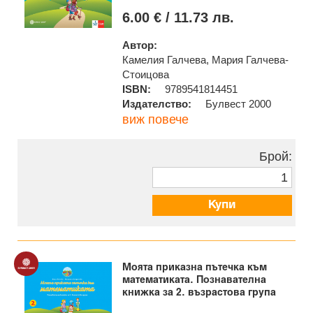
6.00 € / 11.73 лв.
Автор:
Камелия Галчева, Мария Галчева-
Стоицова
ISBN:
9789541814451
Издателство:
Булвест 2000
виж повече
Брой:
Купи
Моята приказна пътечка към
математиката. Познавателна
книжка за 2. възрастова група