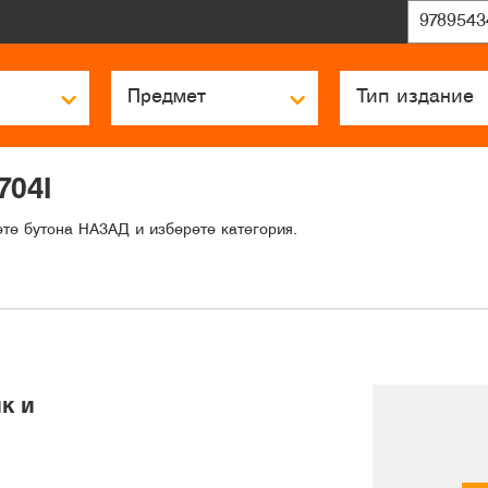
704I
ете бутона НАЗАД и изберете категория.
к и